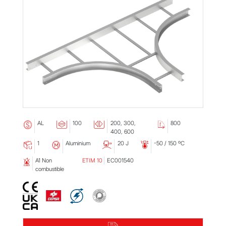
AL
100
200, 300,
800
ó
h
g
¢
400, 600
1
Aluminium
20 J
-50 / 150 ºC
s
n
ﬁ
ł
A1 Non
ETIM 10
EC001540
Ł
combustible