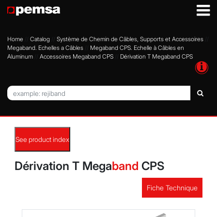
Home
//
Catalog
//
Système de Chemin de Câbles, Supports et Accessoires
//
Megaband. Echelles a Câbles
//
Megaband CPS. Echelle à Câbles en
Aluminum
//
Accessoires Megaband CPS
//
Dérivation T Megaband CPS
é
Search
See product index
Dérivation T Mega
band
CPS
Fiche Technique