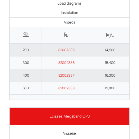
Load diagrams
Installation
Videos
g
∑
p
200
82002335
14,500
300
82002336
15,400
400
82002337
16,300
600
82002338
19,000
Éclisses Megaband CPS
Visserie