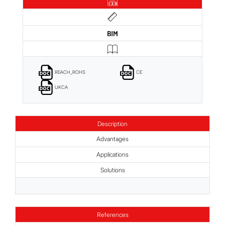
REACH_ROHS
CE
UKCA
Description
Advantages
Applications
Solutions
References